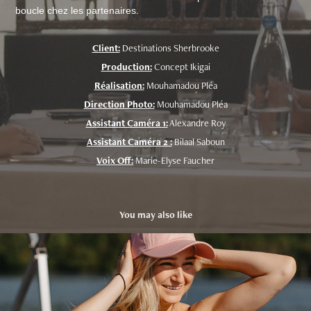
boucle chez les partenaires.
Client:
Destinations Sherbrooke
Production:
Concept Ikigai
Réalisation:
Mouhamadou Pléa
Direction Photo:
Mouhamadou Pléa
Assistant Caméra 1:
Alexandre Roy
Assistant Caméra 2 :
Bilaal Saboun
Voix Off:
Marie-Elyse Faucher
You may also like