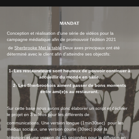
MANDAT
Conception et réalisation d'une série de vidéos pour la
campagne médiatique afin de promouvoir l'édition 2021
de
Sherbrooke Met la table
.
Deux axes principaux ont été
déterminé avec le client afin d'atteindre ses objectifs:
1- Les restaurateurs sont heureux de pouvoir continuer à
accueillir du monde en salle.
2- Les Sherbrookois aiment passer de bons moments
entre ami(e)s au restaurant.
Sur cette base nous avons donc élaborer un script et décliner
le projet en 3 vidéos pour les différents de
communications.
Une version longue (1min30sec) pour les
médias sociaux, une version courte (30sec) pour la
télévision et une
version de 15 secondes pour la diffusion en